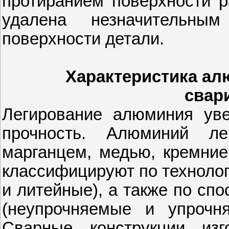
протиранием поверхности р
удалена незначительным
поверхности детали.
Характеристика ал
свар
Легирование алюминия уве
прочность. Алюминий л
марганцем, медью, кремни
классифицируют по техноло
и литейные), а также по сп
(неупрочняемые и упрочня
Сварные конструкции из