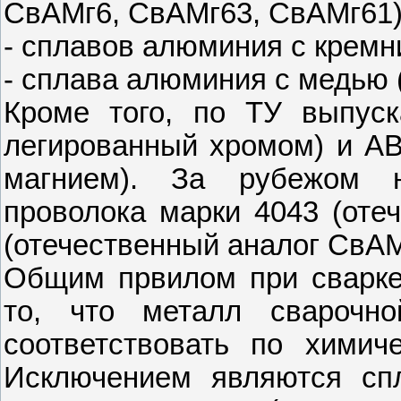
СвАМг6, СвАМг63, СвАМг61)
- сплавов алюминия с кремн
- сплава алюминия с медью 
Кроме того, по ТУ выпуск
легированный хромом) и АВ
магнием). За рубежом н
проволока марки 4043 (оте
(отечественный аналог СвАМ
Общим првилом при сварке
то, что металл сварочн
соответствовать по химич
Исключением являются сп