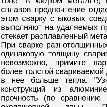
тонет в жидком металле) 
сплавов предпочтение отда
этом сварку стыковых сое
выполняют на удаляемых пр
стекает расплавленный мета
При сварке разнотолщинных
одинаковую толщину свари
невозможно, примите пар
более толстой свариваемой 
в нее больше тепла. "Уз
конструкций из алюмини
прочность (по сравнению 
околошовной зоны. П