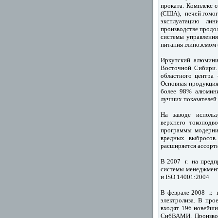
проката. Комплекс 
(США), печей гомог
эксплуатацию лин
производстве продо
системы управлени
питания глиноземом
Иркутский алюмини
Восточной Сибири. 
областного центра 
Основная продукция
более 98% алюмини
лучших показателей 
На заводе исполь
верхнего токоподв
программы модерни
вредных выбросов.
расширяется ассорт
В 2007 г. на предп
системы менеджмент
и ISO 14001:2004
В феврале 2008 г. 
электролиза. В про
входят 196 новейши
СибВАМИ. Производ