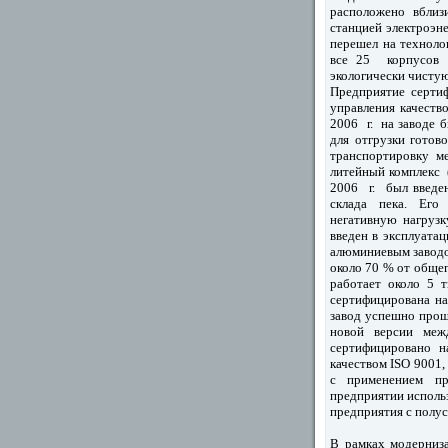
расположено вблиз
станцией электроэн
перешел на техноло
все 25 корпусов 
экологически чисту
Предприятие серти
управления качеств
2006 г. на заводе 
для отгрузки готов
транспортировку м
литейный комплекс (
2006 г. был введен
склада пека. Его 
негативную нагруз
введен в эксплуата
алюминиевым заводо
около 70 % от обще
работает около 5 т
сертифицирована н
завод успешно прош
новой версии меж
сертифицировано н
качеством ISO 9001,
с применением п
предприятии исполь
предприятия с полус
В рамках модерниз