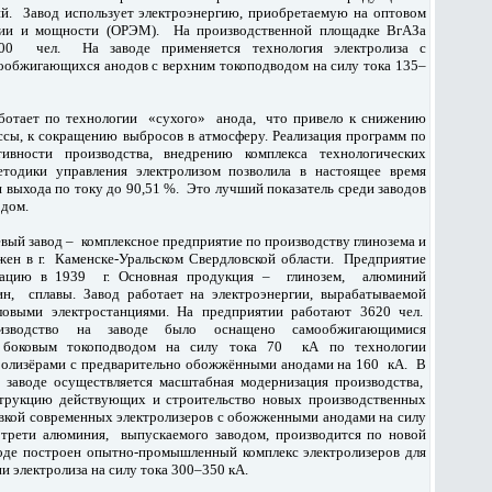
й. Завод использует электроэнергию, приобретаемую на оптовом
гии и мощности (ОРЭМ). На производственной площадке ВгАЗа
200 чел. На заводе применяется технология электролиза с
ообжигающихся анодов с верхним токоподводом на силу тока 135–
аботает по технологии «сухого» анода, что привело к снижению
ссы, к сокращению выбросов в атмосферу. Реализация программ по
вности производства, внедрению комплекса технологических
етодики управления электролизом позволила в настоящее время
 выхода по току до 90,51 %. Это лучший показатель среди заводов
одом.
вый завод – комплексное предприятие по производству глинозема и
ен в г. Каменске-Уральском Свердловской области. Предприятие
атацию в 1939 г. Основная продукция – глинозем, алюминий
н, сплавы. Завод работает на электроэнергии, вырабатываемой
ловыми электростанциями. На предприятии работают 3620 чел.
изводство на заводе было оснащено самообжигающимися
с боковым токоподводом на силу тока 70 кА по технологии
ролизёрами с предварительно обожжёнными анодами на 160 кА. В
а заводе
осуществляется масштабная модернизация производства,
трукцию действующих и строительство новых производственных
вкой современных электролизеров с обожженными анодами на силу
трети алюминия, выпускаемого заводом, производится по новой
оде построен опытно-промышленный комплекс электролизеров для
и электролиза на силу тока 300–350 кА.