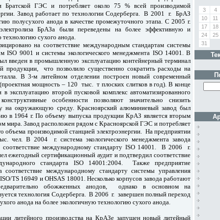
и Братской ГЭС и потребляет около 75 % всей производимой
3
4
ергии. Завод работает по технологии Содерберга. В 2001 г. БрАЗ
10
11
гию полусухого анода в качестве промежуточного этапа. С 2005 г.
17
18
электролиза БрАЗа были переведены на более эффективную и
24
25
ю технологию сухого анода.
31
фицировано на соответствие международным стандартам системы
ом ISO 9001 и системы экологическогo менеджмента ISO 14001. В
Те
был введен в промышленную эксплуатацию контейнерный терминал
ой продукции, что позволило существенно сократить расходы на
П
еталла. В 3-м литейном отделении построен новый современный
проектная мощность – 120 тыс. т плоских слитков в год). В конце
 в эксплуатацию второй пусковой комплекс автоматизированного
конструктивные особенности позволяют значительно снизить
ку на окружающую среду. Красноярский алюминиевый завод был
цию в 1964 г. По объему выпуска продукции КрАЗ является вторым
Ар
м мира. Завод расположен рядом с Красноярской ГЭС и потребляет
го объема производимой станцией электроэнергии. На предприятии
ыс. чел. В 2004 г. система экологического менеджмента завода
а соответствие международному стандарту ISO 14001. В 2006 г.
ел ежегодный сертификационный аудит и подтвердил соответствие
дународного стандарта ISO 14001:2004. Также предприятие
а соответствие международному стандарту системы управления
 ISO/TS 16949 и OHSAS 18001. Несколько корпусов завода работают
редварительно обожженных анодов, однако в основном на
зуется технология Содерберга. В 2006 г. завершен полный переход
ухого анода на более экологичную технологию сухого анода.
ации литейного производства на КрАЗе запущен новый литейный