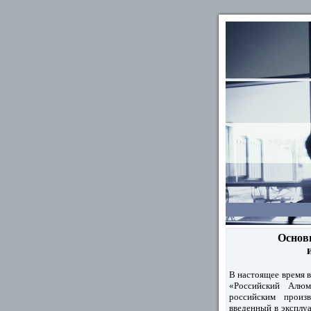
Основ
В настоящее время 
«Российский Алю
российским произ
введенный в эксплуа