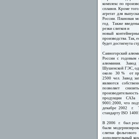
комплекс по произво
сплавов. Кроме тог
агрегат для выпуск
России. Плановая м
год. Также введены
резки слитков и
новый контейнерны
производства. Так, е
будет достигнута ст
Саяногорский алюми
России с годовым 
алюминия. Завод 
Шушенской ГЭС, од
около 30 % от про
2500 чел. Завод за
являются собстве
позволяет снизи
производительност
продукции САЗа 
9001:2000, что по
декабре 2002 г. Т
стандарту ISO 1400
В 2006 г. был реал
были модернизиров
слитки фольгового
дополнительный ком