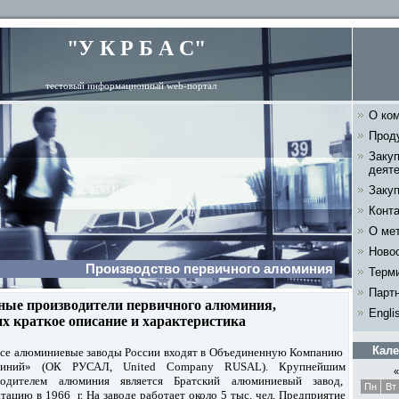
"У К Р Б А С"
тестовый информационный web-портал
О ко
Прод
Заку
деят
Заку
Конт
О ме
Ново
Производство первичного алюминия
Терм
Парт
ные производители первичного алюминия,
Engli
их краткое описание и характеристика
Кале
все алюминиевые заводы России входят в Объединенную Компанию
миний» (ОК РУСАЛ, United Company RUSAL). Крупнейшим
«
водителем алюминия является Братский алюминиевый завод,
Пн
Вт
тацию в 1966 г. На заводе работает около 5 тыс. чел. Предприятие