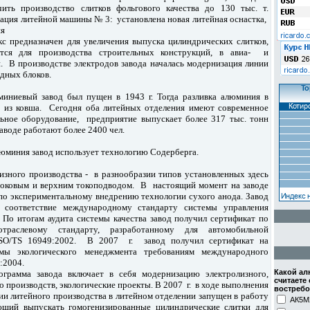
чить производство слитков фольгового качества до 130 тыс. т.
ация литейной машины № 3: установлена новая литейная оснастка,
ия
кс предназначен для увеличения выпуска цилиндрических слитков,
тся для производства строительных конструкций, в авиа- и
. В производстве электродов завода началась модернизация линии
одных блоков.
миниевый завод был пущен в 1943 г. Тогда разливка алюминия в
о из ковша. Сегодня оба литейных отделения имеют современное
ьное оборудование, предприятие выпускает более 317 тыс. тонн
заводе работают более 2400 чел.
люминия завод использует технологию Содерберга.
изного производства - в разнообразии типов установленных здесь
 боковым и верхним токоподводом. В
настоящий момент на заводе
 по экспериментальному внедрению технологии сухого анода. Завод
 соответствие международному стандарту системы управления
. По итогам аудита системы качества завод получил сертификат по
траслевому стандарту, разработанному для автомобильной
ISO/TS 16949:2002. В 2007 г. завод получил сертификат на
емы экологического менеджмента требованиям международного
1:2004.
Какой а
ограмма завода включает в себя модернизацию электролизного,
считаете
о производств, экологические проекты. В 2007 г. в ходе выполнения
востреб
ии литейного производства в литейном отделении запущен в работу
АК5М
ющий выпускать гомогенизированные цилиндрические слитки для