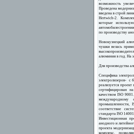
возможность увели
Проведена модерниз
введена в строй лин
Hertwich-2. Компле
которые использую
автомобилестроении
по производству ан
Новокузнецкий алю
чушки велась прям
высокопроизводител
алюминия в год. На 
Для производства а
Специфика электрол
электролизеров- с
реализуется проект
сертифицирован на
качеством ISO 9001
международному о
промышленности, 
соответствие сист
стандарта ISO 1400
Инвестиционная пр
анодного и литейног
проекта модернизац
комплекс, позволя