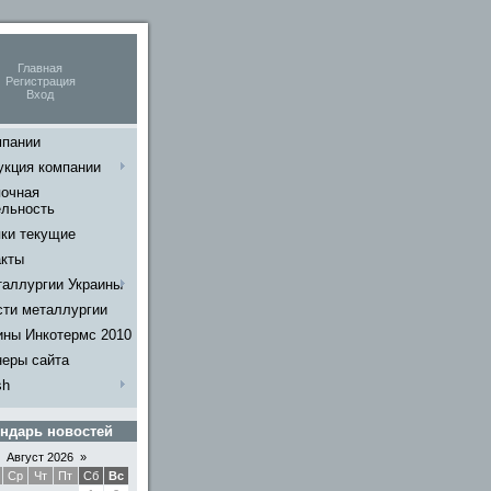
Главная
Регистрация
Вход
мпании
укция компании
почная
ельность
пки текущие
акты
таллургии Украины
сти металлургии
ины Инкотермс 2010
неры сайта
sh
ндарь новостей
Август 2026
»
Ср
Чт
Пт
Сб
Вс