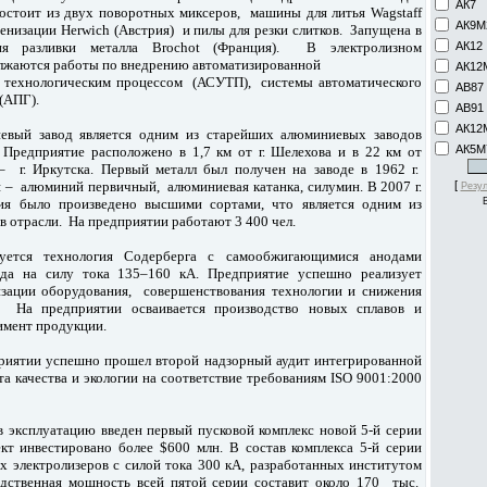
АК7
состоит из двух поворотных миксеров, машины для литья Wagstaff
АК9М
енизации Herwich (Австрия) и пилы для резки слитков. Запущена в
АК12
ия разливки металла Brochot (Франция). В электролизном
лжаются работы по внедрению автоматизированной
АК12
я технологическим процессом (АСУТП), системы автоматического
АВ87
 (АПГ).
АВ91
АК12
евый завод является одним из старейших алюминиевых заводов
АК5М
Предприятие расположено в 1,7 км от г. Шелехова и в 22 км от
– г. Иркутска. Первый металл был получен на заводе в 1962 г.
 – алюминий первичный, алюминиевая катанка, силумин. В 2007 г.
[
Резул
я было произведено высшими сортами, что является одним из
в отрасли. На предприятии работают 3 400 чел.
зуется технология Содерберга с самообжигающимися анодами
ода на силу тока 135–160 кА. Предприятие успешно реализует
зации оборудования, совершенствования технологии и снижения
 На предприятии осваивается производство новых сплавов и
имент продукции.
риятии успешно прошел второй надзорный аудит интегрированной
а качества и экологии на соответствие требованиям ISO 9001:2000
в эксплуатацию введен первый пусковой комплекс новой 5-й серии
ект инвестировано более $600 млн. В состав комплекса 5-й серии
х электролизеров с силой тока 300 кА, разработанных институтом
ственная мощность всей пятой серии составит около 170 тыс.