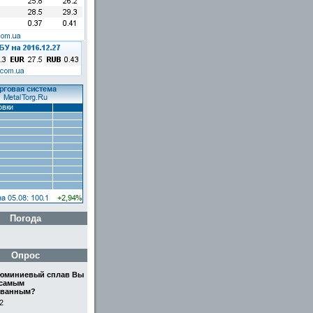
Погода
Опрос
люминиевый сплав Вы
 самым
ованным?
2