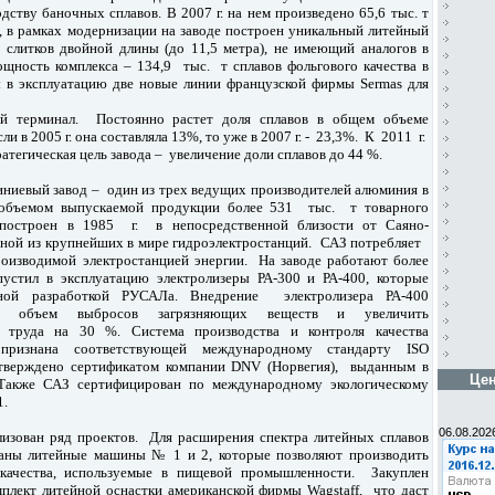
дству баночных сплавов. В 2007 г. на нем произведено 65,6 тыс. т
о, в рамках модернизации на заводе построен уникальный литейный
а слитков двойной длины (до 11,5 метра), не имеющий аналогов в
ощность комплекса – 134,9 тыс. т сплавов фольгового качества в
 в эксплуатацию две новые линии французской фирмы Sermas для
й терминал. Постоянно растет доля сплавов в общем объеме
сли в 2005 г. она составляла 13%, то уже в 2007 г. - 23,3%. К 2011 г.
ратегическая цель завода – увеличение доли сплавов до 44 %.
ниевый завод – один из трех ведущих производителей алюминия в
объемом выпускаемой продукции более 531 тыс. т товарного
построен в 1985 г. в непосредственной близости от Саяно-
ной из крупнейших в мире гидроэлектростанций. САЗ потребляет
изводимой электростанцией энергии. На заводе работают более
пустил в эксплуатацию электролизеры РА-300 и РА-400, которые
нной разработкой РУСАЛа. Внедрение электролизера РА-400
ть объем выбросов загрязняющих веществ и увеличить
ь труда на 30 %. Cистема производства и контроля качества
признана соответствующей международному стандарту ISO
дтверждено сертификатом компании DNV (Норвегия), выданным в
Цен
акже САЗ сертифицирован по международному экологическому
1.
06.08.202
изован ряд проектов. Для расширения спектра литейных сплавов
аны литейные машины № 1 и 2, которые позволяют производить
 качества, используемые в пищевой промышленности. Закуплен
плект литейной оснастки американской фирмы Wagstaff, что даст