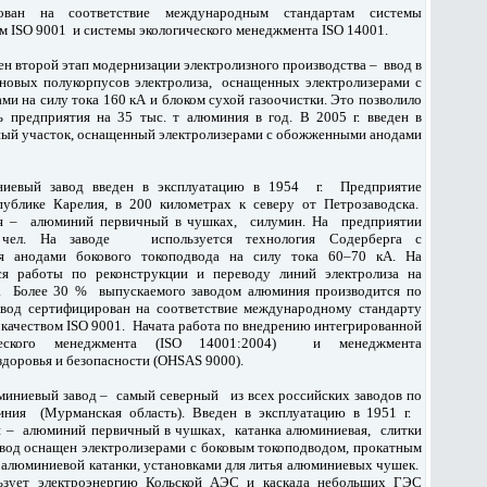
ован на соответствие международным стандартам системы
м ISO 9001 и системы экологического менеджмента ISO 14001.
ен второй этап модернизации электролизного производства – ввод в
новых полукорпусов электролиза, оснащенных электролизерами с
и на силу тока 160 кА и блоком сухой газоочистки. Это позволило
 предприятия на 35 тыс. т алюминия в год. В 2005 г. введен в
ый участок, оснащенный электролизерами с обожженными анодами
ниевый завод введен в эксплуатацию в 1954 г. Предприятие
публике Карелия, в 200 километрах к северу от Петрозаводска.
я – алюминий первичный в чушках, силумин. На предприятии
ел. На заводе используется технология Содерберга с
я анодами бокового токоподвода на силу тока 60–70 кА. На
ся работы по реконструкции и переводу линий электролиза на
 Более 30 % выпускаемого заводом алюминия производится по
авод сертифицирован на соответствие международному стандарту
 качеством ISO 9001. Начата работа по внедрению интегрированной
ческого менеджмента (ISO 14001:2004) и менеджмента
здоровья и безопасности (OHSAS 9000).
иниевый завод – самый северный из всех российских заводов по
иния (Мурманская область). Введен в эксплуатацию в 1951 г.
я – алюминий первичный в чушках, катанка алюминиевая, слитки
вод оснащен электролизерами с боковым токоподводом, прокатным
 алюминиевой катанки, установками для литья алюминиевых чушек.
ьзует электроэнергию Кольской АЭС и каскада небольших ГЭС