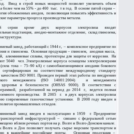
од. Ввод в строй новых мощностей позволит увеличить объем
 более чем на 55% - до 460 тыс. т в год. В основе пятой серии –
огия обожженных анодов, позволяющая повысить эффективность и
ские параметры процесса производства металла.
й серии кроме двух корпусов электролиза входят
ельная подстанция, анодно-монтажное отделение, склад глинозема,
раструктуры.
иевый завод, работающий с 1944 г., – комплексное предприятие по
ния и глинозема. Основная продукция – глинозем, анодная масса,
й, алюминиевые сплавы, протекторы для защиты от коррозии. На
ают 5040 чел. Электролизные корпуса оснащены электролизерами
(сила тока – 75–90 кА) с самообжигающимися анодами бокового
д сертифицирован на соответствие международному стандарту
 качеством ISO 9001. Проведен первый этап работы по внедрению
ческого менеджмента (ISO 14001:2004) и менеджмента
о здоровья и безопасности (OHSAS 9000). В соответствии с
ограммой, разработанной на период до 2014 г., ведется полная
оземного производства. В 2005 г. в двух корпусах электролиза
цию современные газоочистные установки. В 2008 году введен в
 полигон промышленных отходов.
миниевый завод введен в эксплуатацию в 1959 г. Предприятие
 транспортной инфраструктурой – связано с федеральной сетью
мещено вблизи речных портов на р. Волге и Волго-Донском канале.
к Волга и Дон позволяет получать сырье морским транспортом и
цию в важнейшие российские порты. Основная продукция –