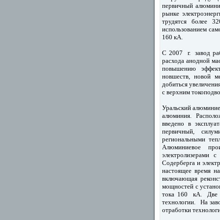
первичный алюмини
рынке электроэнер
трудятся более 3
использованием сам
160 кА.
С 2007 г. завод р
расхода анодной ма
повышению эффекти
новшеств, новой м
добиться увеличения
с верхним токоподв
Уральский алюминие
алюминия. Располож
введено в эксплу
первичный, силуми
региональными теп
Алюминиевое про
электролизерами 
Содерберга и элект
настоящее время н
включающая реконс
мощностей с устано
тока 160 кА. Две 
технологии. На зав
отработки технологи