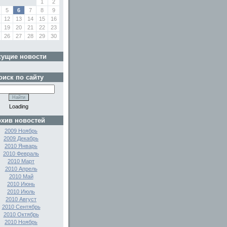
1
2
5
6
7
8
9
12
13
14
15
16
19
20
21
22
23
26
27
28
29
30
кущие новости
оиск по сайту
Loading
хив новостей
2009 Ноябрь
2009 Декабрь
2010 Январь
2010 Февраль
2010 Март
2010 Апрель
2010 Май
2010 Июнь
2010 Июль
2010 Август
2010 Сентябрь
2010 Октябрь
2010 Ноябрь