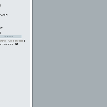
2
М2МгН
М2
7
·
]
ьтаты
Архив опросов
Всего ответов:
745