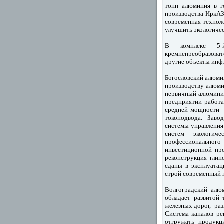
тонн алюминия в г
производства ИркАЗа
современная технол
улучшить экологиче
В комплекс 5-
кремнепреобразоват
другие объекты инф
Богословский алюмин
производству алюми
первичный алюмини
предприятии работ
средней мощности 
токоподвода. Заво
системы управления
систем экологи
профессиональног
инвестиционной пр
реконструкция глин
сданы в эксплуата
строй современный
Волгоградский алю
обладает развитой
железных дорог, раз
Система каналов ре
отгружать продук