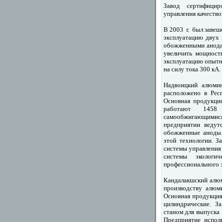
Завод сертифицир
управления качество
В 2003 г. был завеш
эксплуатацию двух 
обожженными анодам
увеличить мощность
эксплуатацию опытн
на силу тока 300 кА.
Надвоицкий алюми
расположено в Рес
Основная продукци
работают 1458 ч
самообжигающимис
предприятии ведут
обожженные аноды.
этой технологии. З
системы управления
системы экологи
профессионального 
Кандалакшский алюм
производству алюм
Основная продукци
цилиндрические. За
станом для выпуска
Предприятие испол